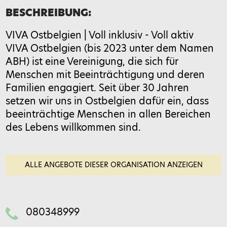
BESCHREIBUNG:
VIVA Ostbelgien | Voll inklusiv - Voll aktiv
Bitte gib eine Antwort in Ziffern ein:
VIVA Ostbelgien (bis 2023 unter dem Namen
fünf × eins =
ABH) ist eine Vereinigung, die sich für
Menschen mit Beeinträchtigung und deren
Familien engagiert. Seit über 30 Jahren
setzen wir uns in Ostbelgien dafür ein, dass
Feld bitte leer lassen
beeinträchtige Menschen in allen Bereichen
des Lebens willkommen sind.
ALLE ANGEBOTE DIESER ORGANISATION ANZEIGEN
080348999