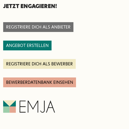
SEITENFUSS
JETZT ENGAGIEREN!
REGISTRIERE DICH ALS ANBIETER
ANGEBOT ERSTELLEN
REGISTRIERE DICH ALS BEWERBER
BEWERBERDATENBANK EINSEHEN