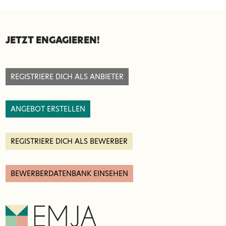
SEITENFUSS
JETZT ENGAGIEREN!
REGISTRIERE DICH ALS ANBIETER
ANGEBOT ERSTELLEN
REGISTRIERE DICH ALS BEWERBER
BEWERBERDATENBANK EINSEHEN