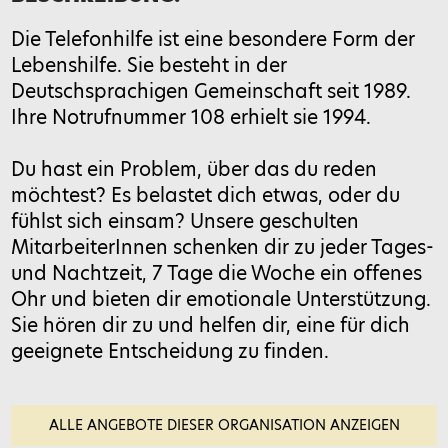
Die Telefonhilfe ist eine besondere Form der
Bitte gib eine Antwort in Ziffern ein:
Lebenshilfe. Sie besteht in der
11 − 7 =
Deutschsprachigen Gemeinschaft seit 1989.
Ihre Notrufnummer 108 erhielt sie 1994.
Du hast ein Problem, über das du reden
Feld bitte leer lassen
möchtest? Es belastet dich etwas, oder du
fühlst sich einsam? Unsere geschulten
MitarbeiterInnen schenken dir zu jeder Tages-
und Nachtzeit, 7 Tage die Woche ein offenes
Ohr und bieten dir emotionale Unterstützung.
Sie hören dir zu und helfen dir, eine für dich
geeignete Entscheidung zu finden.
ALLE ANGEBOTE DIESER ORGANISATION ANZEIGEN