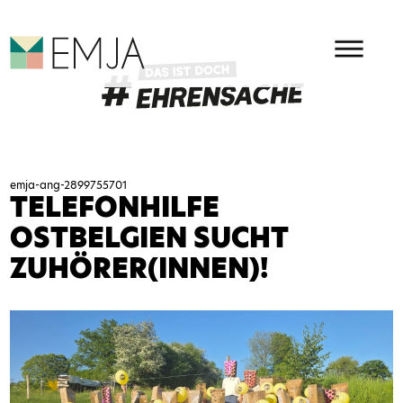
HAUPMENÜ
EMJA - EHRENAMT IN OSTBEL
emja-ang-2899755701
TELEFONHILFE
OSTBELGIEN SUCHT
ZUHÖRER(INNEN)!