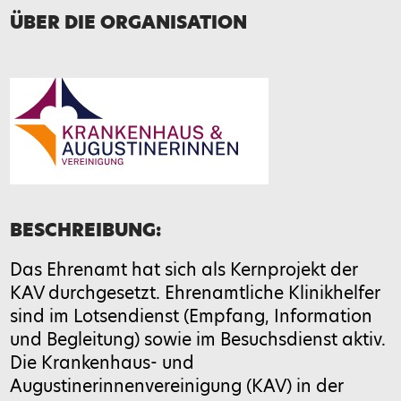
Telefon
ÜBER DIE ORGANISATION
Nachricht*
BESCHREIBUNG:
Das Ehrenamt hat sich als Kernprojekt der
KAV durchgesetzt. Ehrenamtliche Klinikhelfer
sind im Lotsendienst (Empfang, Information
und Begleitung) sowie im Besuchsdienst aktiv.
Bitte gib eine Antwort in Ziffern ein:
Die Krankenhaus- und
Augustinerinnenvereinigung (KAV) in der
sieben − 4 =