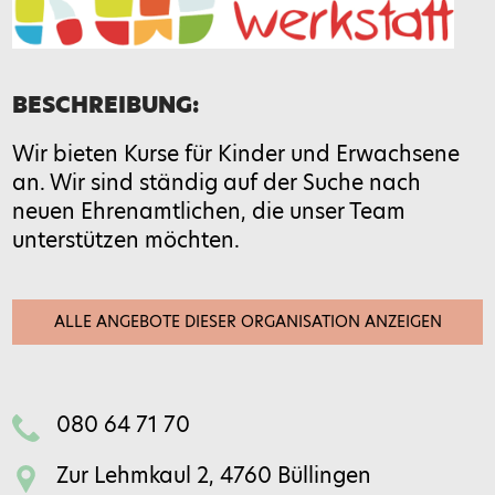
BESCHREIBUNG:
Wir bieten Kurse für Kinder und Erwachsene
an. Wir sind ständig auf der Suche nach
neuen Ehrenamtlichen, die unser Team
unterstützen möchten.
Bitte gib eine Antwort in Ziffern ein:
ALLE ANGEBOTE DIESER ORGANISATION ANZEIGEN
20 − 5 =
080 64 71 70
Feld bitte leer lassen
Zur Lehmkaul 2, 4760 Büllingen