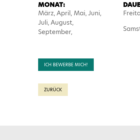
MONAT:
DAUE
März, April, Mai, Juni,
Freita
Juli, August,
Samst
September,
ICH BEWERBE MICH!
Name*
ZURÜCK
E-Mail*