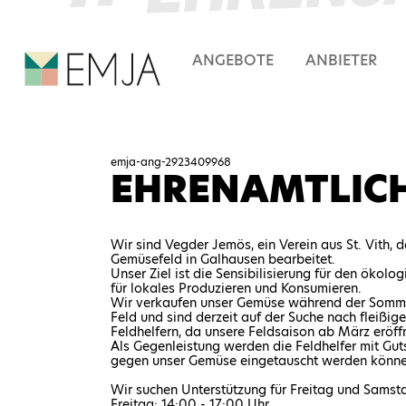
ANGEBOTE
ANBIETER
HAUPMENÜ
EMJA - EHRENAMT IN OSTBE
emja-ang-2923409968
EHRENAMTLICH
Wir sind Vegder Jemös, ein Verein aus St. Vith,
Gemüsefeld in Galhausen bearbeitet.
Unser Ziel ist die Sensibilisierung für den öko
für lokales Produzieren und Konsumieren.
Wir verkaufen unser Gemüse während der Somm
Feld und sind derzeit auf der Suche nach fleißig
Feldhelfern, da unsere Feldsaison ab März eröff
Als Gegenleistung werden die Feldhelfer mit Gut
gegen unser Gemüse eingetauscht werden könne
Wir suchen Unterstützung für Freitag und Samsta
Freitag: 14:00 - 17:00 Uhr