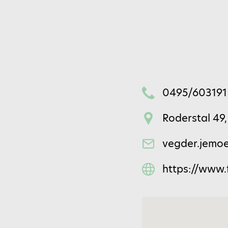
0495/603191
Roderstal 49,
vegder.jemo
https://www
ern ein: