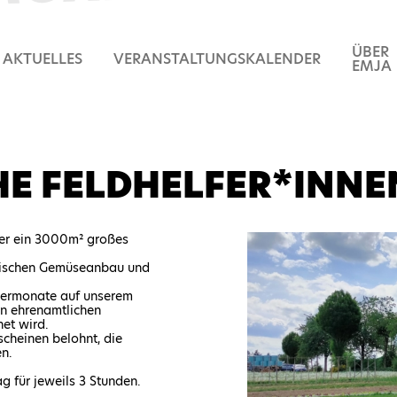
ÜBER
AKTUELLES
VERANSTALTUNGSKALENDER
EMJA
LGIEN
E FELDHELFER*INNE
 der ein 3000m² großes
logischen Gemüseanbau und
ermonate auf unserem
en ehrenamtlichen
net wird.
scheinen belohnt, die
n.
g für jeweils 3 Stunden.