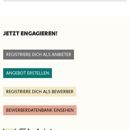
SEITENFUSS
JETZT ENGAGIEREN!
REGISTRIERE DICH ALS ANBIETER
ANGEBOT ERSTELLEN
REGISTRIERE DICH ALS BEWERBER
BEWERBERDATENBANK EINSEHEN