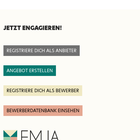
SEITENFUSS
JETZT ENGAGIEREN!
REGISTRIERE DICH ALS ANBIETER
ANGEBOT ERSTELLEN
REGISTRIERE DICH ALS BEWERBER
BEWERBERDATENBANK EINSEHEN